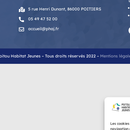
5 rue Henri Dunant, 86000 POITIERS

05 49 47 52 00

accueil@phaj.fr

oitou Habitat Jeunes – Tous droits réservés 2022 –
Mentions légal
Les cookies
navigation e