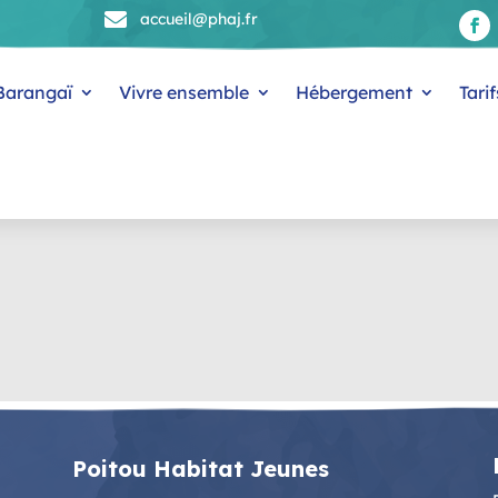

accueil@phaj.fr
 Barangaï
Vivre ensemble
Hébergement
Tarif
Poitou Habitat Jeunes