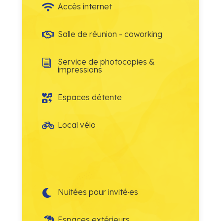
Accès internet

Salle de réunion - coworking

Service de photocopies &
i
impressions
Espaces détente

Local vélo

Nuitées pour invité·es

Espaces extérieurs
