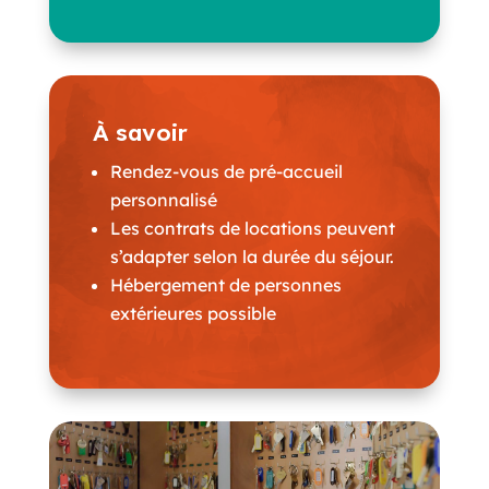
À savoir
Rendez-vous de pré-accueil
personnalisé
Les contrats de locations peuvent
s’adapter selon la durée du séjour.
Hébergement de personnes
extérieures possible