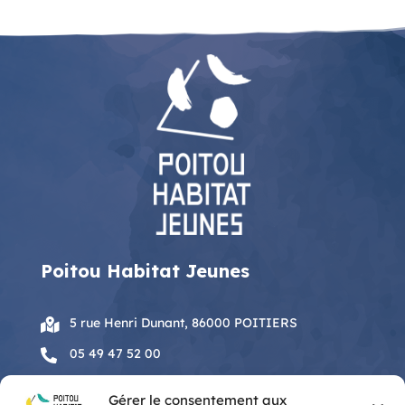
Poitou Habitat Jeunes
5 rue Henri Dunant, 86000 POITIERS

05 49 47 52 00

accueil@phaj.fr

Gérer le consentement aux