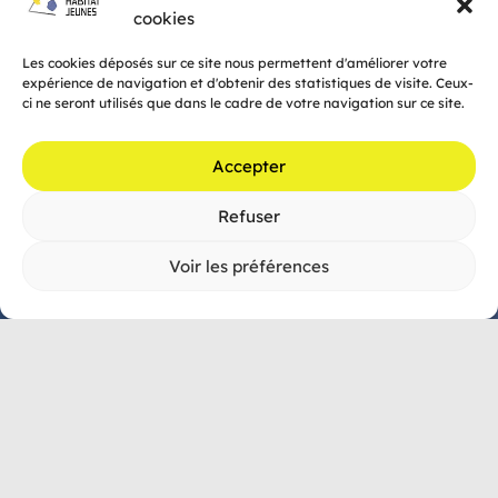
cookies
Poitou Habitat Jeunes
Les cookies déposés sur ce site nous permettent d'améliorer votre
expérience de navigation et d'obtenir des statistiques de visite. Ceux-
5 rue Henri Dunant, 86000 POITIERS

ci ne seront utilisés que dans le cadre de votre navigation sur ce site.
05 49 47 52 00

accueil@phaj.fr

Accepter
Refuser
Horaires d’ouverture
Du lundi au vendredi :
Voir les préférences
de 9h00 à 13h
et de 14h à 18h00
Poitou Habitat Jeunes – Tous droits réservés 2022 –
Mentions légales